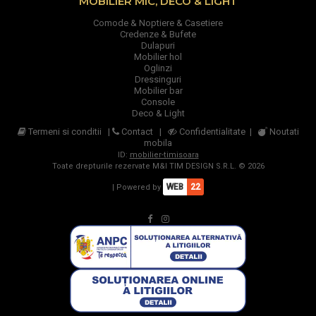
MOBILIER MIC, DECO & LIGHT
Comode & Noptiere & Casetiere
Credenze & Bufete
Dulapuri
Mobilier hol
Oglinzi
Dressinguri
Mobilier bar
Console
Deco & Light
Termeni si conditii
|
Contact
|
Confidentialitate
|
Noutati
mobila
ID:
mobilier-timisoara
Toate drepturile rezervate M&I TIM DESIGN S.R.L. © 2026
WEB
22
| Powered by