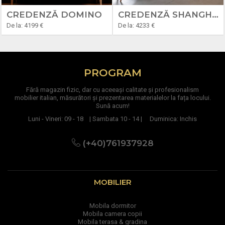
CREDENZĂ DOMINO
CREDENZĂ SHANGHAI
De la: 4199 €
De la: 4233 €
PROGRAM
Fără magazin fizic, dar cu aceeași calitate și profesionalism
mobilier italian, măsurători și prezentarea materialelor la fața locului.
Sună acum!
Luni - Vineri: 09 - 18 | Sambata 10 - 14 | Duminica: Inchis
(+40)761937928
MOBILIER
Mobila dormitor
Mobila camera copii
Mobila terasa & gradina