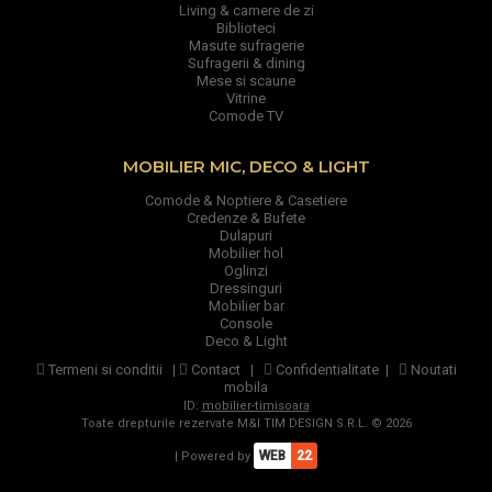
Living & camere de zi
Biblioteci
Masute sufragerie
Sufragerii & dining
Mese si scaune
Vitrine
Comode TV
MOBILIER MIC, DECO & LIGHT
Comode & Noptiere & Casetiere
Credenze & Bufete
Dulapuri
Mobilier hol
Oglinzi
Dressinguri
Mobilier bar
Console
Deco & Light
Termeni si conditii
|
Contact
|
Confidentialitate
|
Noutati
mobila
ID:
mobilier-timisoara
Toate drepturile rezervate M&I TIM DESIGN S.R.L. © 2026
WEB
22
| Powered by