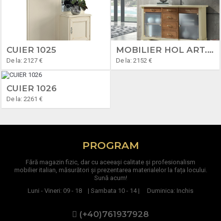
CUIER 1025
MOBILIER HOL ART. H8430
De la: 2127 €
De la: 2152 €
CUIER 1026
De la: 2261 €
PROGRAM
Fără magazin fizic, dar cu aceeași calitate și profesionalism
mobilier italian, măsurători și prezentarea materialelor la fața locului.
Sună acum!
Luni - Vineri: 09 - 18 | Sambata 10 - 14 | Duminica: Inchis
(+40)761937928