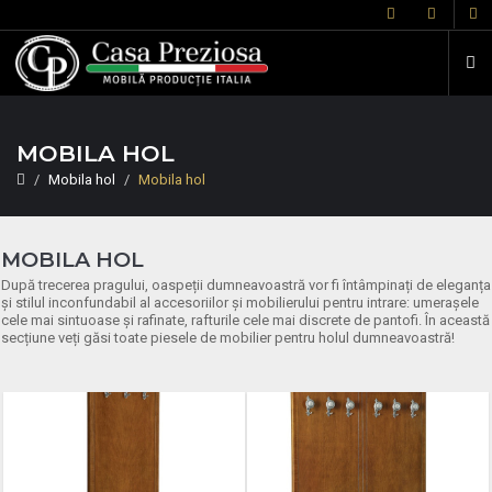
MOBILA HOL
Mobila hol
Mobila hol
MOBILA HOL
După trecerea pragului, oaspeții dumneavoastră vor fi întâmpinați de eleganța
și stilul inconfundabil al accesoriilor și mobilierului pentru intrare: umerașele
cele mai sintuoase și rafinate, rafturile cele mai discrete de pantofi. În această
secțiune veți găsi toate piesele de mobilier pentru holul dumneavoastră!