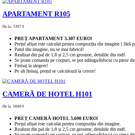
APARTAMENT R105
De la: 5307 €
PREȚ APARTAMENT 5.307 EURO!
Prețul afișat este calculat pentru compoziția din imagine ( fără pa
Patul din imagine, nu se mai fabrică!
Realizat din pal de 1,8 și 2,5 cm grosime, detaliile din mdf.
Se poate comanda pe corpuri, se pot adăuga/înlocui cu piese di
Finisaj la alegere!
Pe alt finisaj, prețul se calculează la cerere!
CAMERĂ DE HOTEL H101
De la: 5690 €
PREȚ CAMERĂ HOTEL 5.690 EURO!
Prețul afișat este calculat pentru compoziția din imagine.
Realizat din pal de 1,8 și 2,5 cm grosime, detaliile din mdf.
Se poate comanda pe corpuri, se pot adăuga/înlocui cu piese di