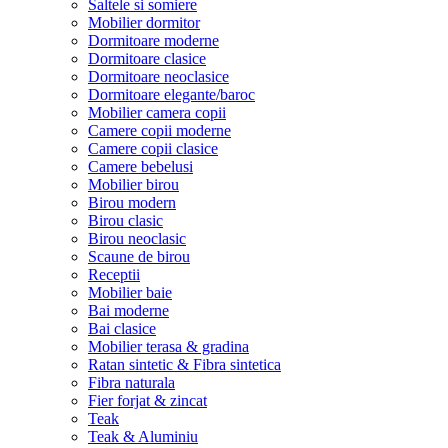
Saltele si somiere
Mobilier dormitor
Dormitoare moderne
Dormitoare clasice
Dormitoare neoclasice
Dormitoare elegante/baroc
Mobilier camera copii
Camere copii moderne
Camere copii clasice
Camere bebelusi
Mobilier birou
Birou modern
Birou clasic
Birou neoclasic
Scaune de birou
Receptii
Mobilier baie
Bai moderne
Bai clasice
Mobilier terasa & gradina
Ratan sintetic & Fibra sintetica
Fibra naturala
Fier forjat & zincat
Teak
Teak & Aluminiu