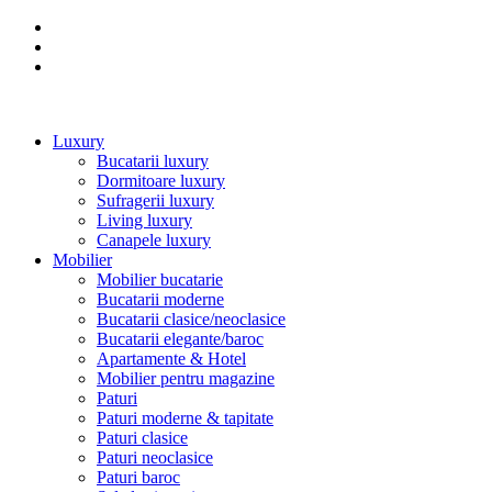
Luxury
Bucatarii luxury
Dormitoare luxury
Sufragerii luxury
Living luxury
Canapele luxury
Mobilier
Mobilier bucatarie
Bucatarii moderne
Bucatarii clasice/neoclasice
Bucatarii elegante/baroc
Apartamente & Hotel
Mobilier pentru magazine
Paturi
Paturi moderne & tapitate
Paturi clasice
Paturi neoclasice
Paturi baroc