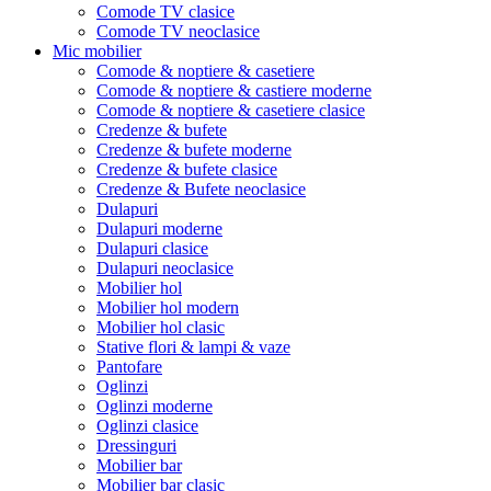
Comode TV clasice
Comode TV neoclasice
Mic mobilier
Comode & noptiere & casetiere
Comode & noptiere & castiere moderne
Comode & noptiere & casetiere clasice
Credenze & bufete
Credenze & bufete moderne
Credenze & bufete clasice
Credenze & Bufete neoclasice
Dulapuri
Dulapuri moderne
Dulapuri clasice
Dulapuri neoclasice
Mobilier hol
Mobilier hol modern
Mobilier hol clasic
Stative flori & lampi & vaze
Pantofare
Oglinzi
Oglinzi moderne
Oglinzi clasice
Dressinguri
Mobilier bar
Mobilier bar clasic