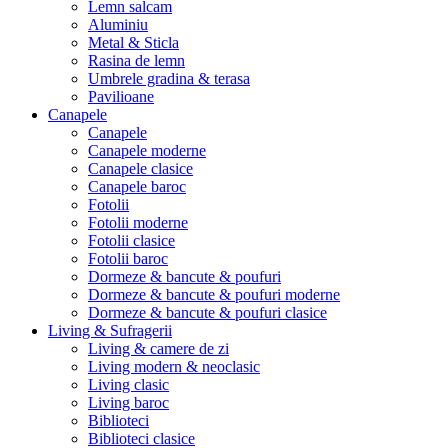
Lemn salcam
Aluminiu
Metal & Sticla
Rasina de lemn
Umbrele gradina & terasa
Pavilioane
Canapele
Canapele
Canapele moderne
Canapele clasice
Canapele baroc
Fotolii
Fotolii moderne
Fotolii clasice
Fotolii baroc
Dormeze & bancute & poufuri
Dormeze & bancute & poufuri moderne
Dormeze & bancute & poufuri clasice
Living & Sufragerii
Living & camere de zi
Living modern & neoclasic
Living clasic
Living baroc
Biblioteci
Biblioteci clasice