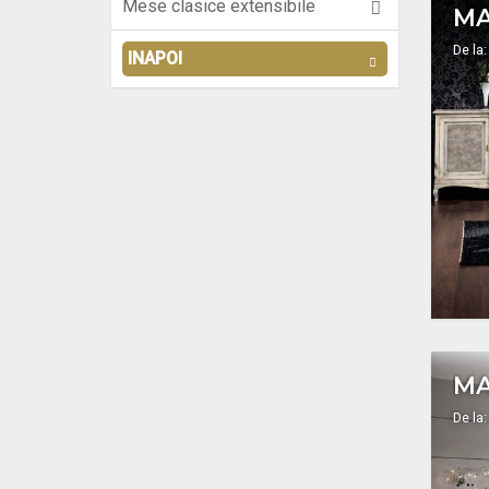
Mese clasice extensibile
De la:
INAPOI
De la: