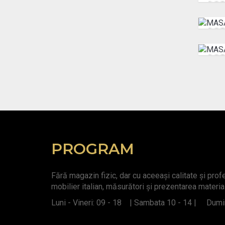
MA
De la:
De la:
MA
De la:
PROGRAM
Fără magazin fizic, dar cu aceeași calitate și pro
mobilier italian, măsurători și prezentarea materia
Luni - Vineri: 09 - 18 | Sambata 10 - 14 | Dumin