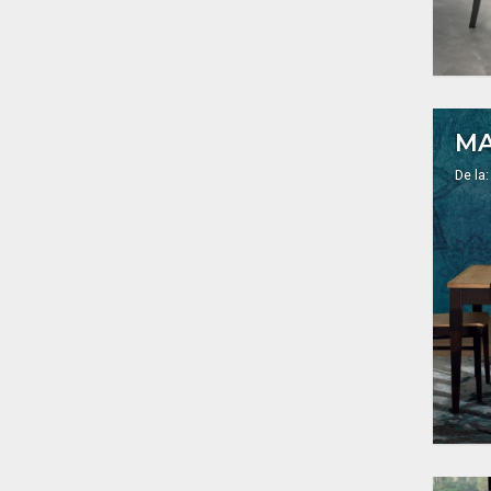
MA
De la: