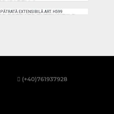
SĂ ISABELLA
2484 €
MASĂ PĂTRATĂ EXTENSIBILĂ ART. H599
2760 €
(+40)761937928