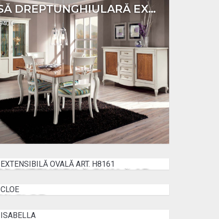
MASĂ DREPTUNGHIULARĂ EXTENSIBILĂ ART H609
1940 €
MASĂ EXTENSIBILĂ OVALĂ ART. H8161
2172 €
SĂ CLOE
2400 €