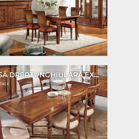
MASĂ DREPTUNGHIULARĂ EXTENSIBILĂ ART. H612
1740 €