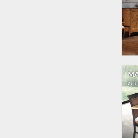
MA
De la: