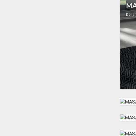
De la:
De la:
MA
De la: