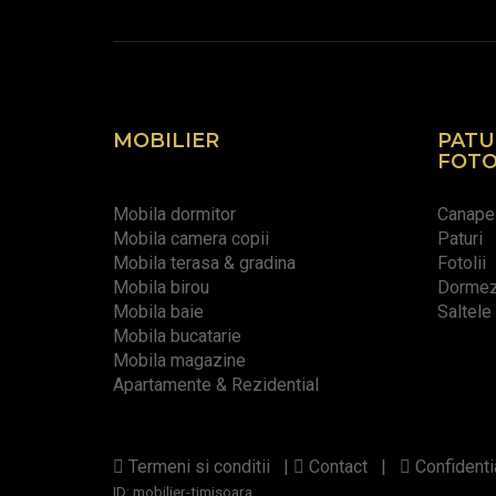
MOBILIER
PATU
FOTO
Mobila dormitor
Canape
Mobila camera copii
Paturi
Mobila terasa & gradina
Fotolii
Mobila birou
Dormeze
Mobila baie
Saltele
Mobila bucatarie
Mobila magazine
Apartamente & Rezidential
Termeni si conditii
|
Contact
|
Confidentia
ID:
mobilier-timisoara