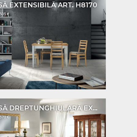
Ă EXTENSIBILĂ ART. H8170
1505 €
MASĂ DREPTUNGHIULARĂ EXTENSIBILĂ ART. 4047
1570 €