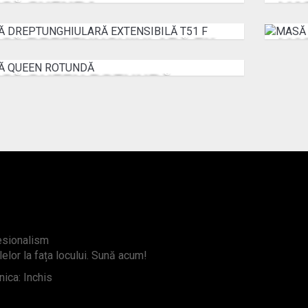
SĂ GUENDA
MA
 2444 €
De la: 
MASĂ DREPTUNGHIULARĂ EXTENSIBILĂ T51 F
 2696 €
De la: 
SĂ QUEEN ROTUNDĂ
 3875 €
fesionalism
lelor la fața locului. Sună acum!
ica: Inchis