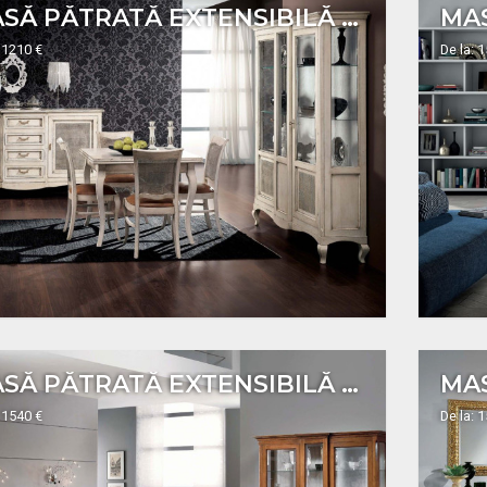
MASĂ PĂTRATĂ EXTENSIBILĂ ART. 505
MAS
 1210 €
De la: 
MASĂ PĂTRATĂ EXTENSIBILĂ ART. H581
 1540 €
De la: 