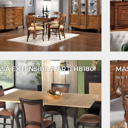
SĂ EXTENSIBILĂ ART. H8180
 1605 €
De la: 