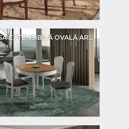
MASĂ EXTENSIBILĂ OVALĂ ART. H8160
1855 €