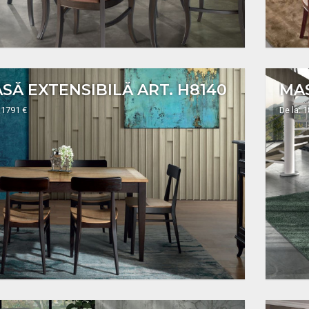
SĂ EXTENSIBILĂ ART. H8140
 1791 €
De la: 