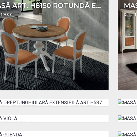
MASĂ ART. H8150 ROTUNDĂ EXTENSIBILĂ
 1933 €
De la: 
MASĂ DREPTUNGHIULARĂ EXTENSIBILĂ ART. H587
 2160 €
De la: 
SĂ VIOLA
MA
 2173 €
De la: 