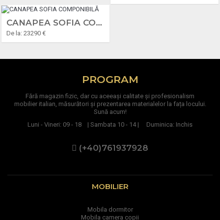
CANAPEA SOFIA COMPONIBILĂ
De la: 23290 €
PROGRAM
Fără magazin fizic, dar cu aceeași calitate și profesionalism
mobilier italian, măsurători și prezentarea materialelor la fața locului.
Sună acum!
Luni - Vineri: 09 - 18 | Sambata 10 - 14 | Duminica: Inchis
(+40)761937928
MOBILIER
Mobila dormitor
Mobila camera copii