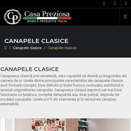
CANAPELE CLASICE
Canapele clasice
Canapele clasice
CANAPELE CLASICE
Canapeaua clasică prin excelență, este capabilă să devină protagonista din
camera de zi. Unele dintre principalele caracteristici ale canapelei clasice
sunt formele rotunjite, bine definite și liniile frumos conturate, subliniind în
special originalitatea canapelei. Canapeaua clasică exprimă cel mai bine
fascinația cu țesătura, complet detașabilă sau doar parțial, depinde de
modelul canapelei. Unele pot fi de asemenea și în versiunea canapea
extensibilă.