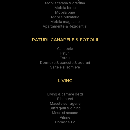
Mobila terasa & gradina
Mobila birou
Mobila baie
Mobila bucatarie
Mobila magazine
Apartamente & Rezidential
PATURI, CANAPELE & FOTOLII
Canapele
Paturi
Fotolii
Dormeze & bancute & poufuri
Saltele si somiere
LIVING
Living & camere de zi
Biblioteci
Masute sufragerie
Sufragerii & dining
Mese si scaune
Vitrine
Comode TV