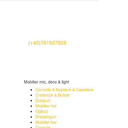
(+40)761937928
Mobilier mic, deco & light
Comode & Noptiere & Casetiere
Credenze & Bufete
Dulapuri
Mobilier hol
Oglinzi
Dressinguri
Mobilier bar
Console