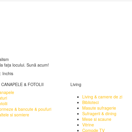
alism
 la fața locului. Sună acum!
 Inchis
, CANAPELE & FOTOLII
Living
anapele
Living & camere de zi
turi
Biblioteci
tolii
Masute sufragerie
ormeze & bancute & poufuri
Sufragerii & dining
ltele si somiere
Mese si scaune
Vitrine
Comode TV