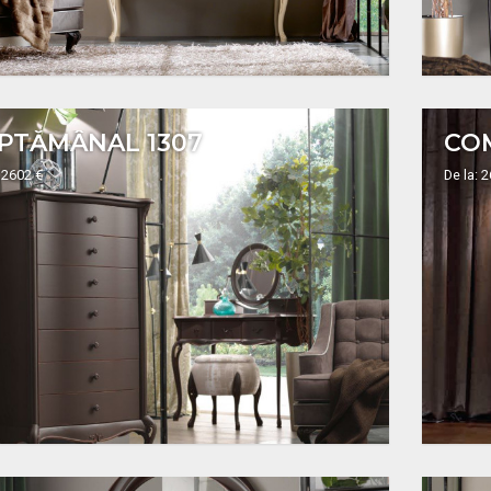
PTĂMÂNAL 1307
CO
 2602 €
De la: 