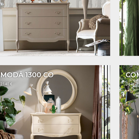
MODĂ 1300 CO
CO
 2140 €
De la: 