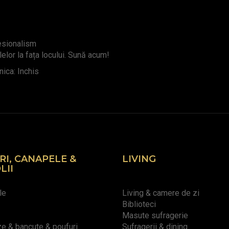
fesionalism
lelor la fața locului. Sună acum!
ica: Inchis
RI, CANAPELE &
LIVING
LII
le
Living & camere de zi
Biblioteci
Masute sufragerie
 & bancute & poufuri
Sufragerii & dining