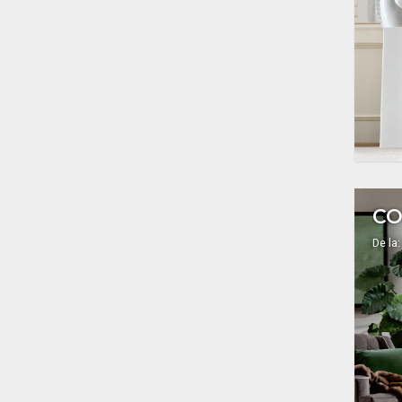
CO
De la: