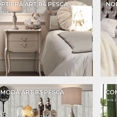
PTIERĂ ART 84 PESCA
NOP
 847 €
De la: 
MODĂ ART 83 PESCA
CO
 1692 €
De la: 