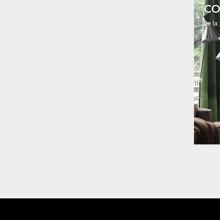
CO
De la: