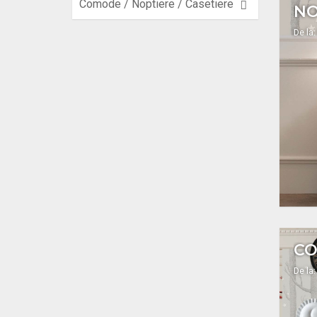
Comode / Noptiere / Casetiere
NO
De la:
CO
De la: