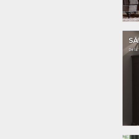
SĂ
De la: