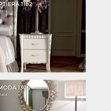
TIERĂ 1182
1191 €
MODĂ 1300
2140 €