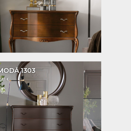
MODĂ 1303
2521 €