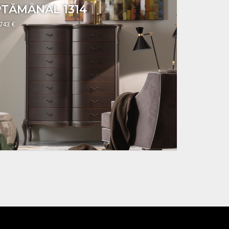
TĂMÂNAL 1314
3743 €