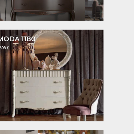
MODĂ 1180
2608 €