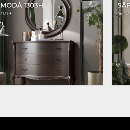
MODĂ 1303H
SĂP
 2731 €
De la: 