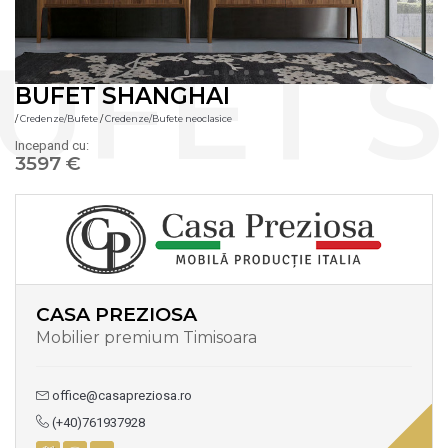
BUFET SHANGHAI
/
Credenze/Bufete
/
Credenze/Bufete neoclasice
Incepand cu:
3597 €
CASA PREZIOSA
Mobilier premium Timisoara
office@casapreziosa.ro
(+40)761937928