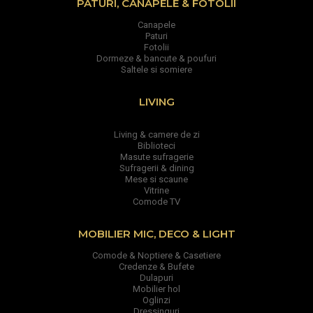
PATURI, CANAPELE & FOTOLII
Canapele
Paturi
Fotolii
Dormeze & bancute & poufuri
Saltele si somiere
LIVING
Living & camere de zi
Biblioteci
Masute sufragerie
Sufragerii & dining
Mese si scaune
Vitrine
Comode TV
MOBILIER MIC, DECO & LIGHT
Comode & Noptiere & Casetiere
Credenze & Bufete
Dulapuri
Mobilier hol
Oglinzi
Dressinguri