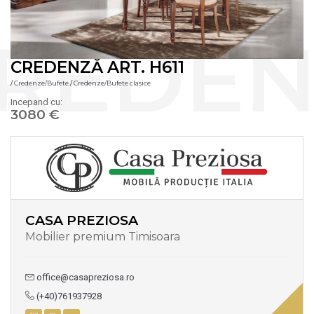
CREDENZĂ ART. H611
/
Credenze/Bufete
/
Credenze/Bufete clasice
Incepand cu:
3080 €
CASA PREZIOSA
Mobilier premium Timisoara
office@casapreziosa.ro
(+40)761937928