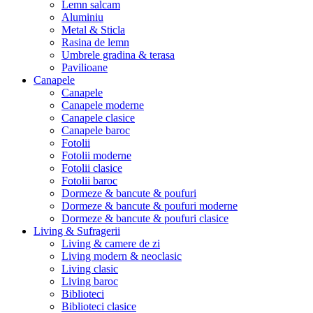
Lemn salcam
Aluminiu
Metal & Sticla
Rasina de lemn
Umbrele gradina & terasa
Pavilioane
Canapele
Canapele
Canapele moderne
Canapele clasice
Canapele baroc
Fotolii
Fotolii moderne
Fotolii clasice
Fotolii baroc
Dormeze & bancute & poufuri
Dormeze & bancute & poufuri moderne
Dormeze & bancute & poufuri clasice
Living & Sufragerii
Living & camere de zi
Living modern & neoclasic
Living clasic
Living baroc
Biblioteci
Biblioteci clasice