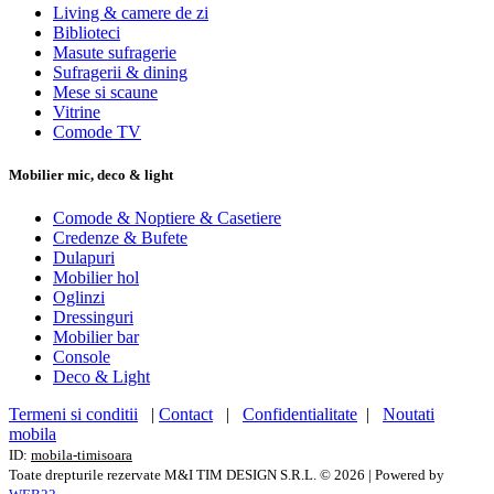
Living & camere de zi
Biblioteci
Masute sufragerie
Sufragerii & dining
Mese si scaune
Vitrine
Comode TV
Mobilier mic, deco & light
Comode & Noptiere & Casetiere
Credenze & Bufete
Dulapuri
Mobilier hol
Oglinzi
Dressinguri
Mobilier bar
Console
Deco & Light
Termeni si conditii
|
Contact
|
Confidentialitate
|
Noutati
mobila
ID:
mobila-timisoara
Toate drepturile rezervate M&I TIM DESIGN S.R.L. © 2026
| Powered by