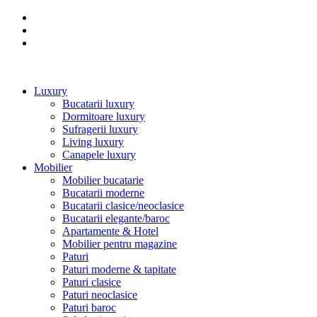
Luxury
Bucatarii luxury
Dormitoare luxury
Sufragerii luxury
Living luxury
Canapele luxury
Mobilier
Mobilier bucatarie
Bucatarii moderne
Bucatarii clasice/neoclasice
Bucatarii elegante/baroc
Apartamente & Hotel
Mobilier pentru magazine
Paturi
Paturi moderne & tapitate
Paturi clasice
Paturi neoclasice
Paturi baroc