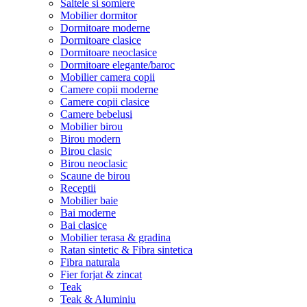
Saltele si somiere
Mobilier dormitor
Dormitoare moderne
Dormitoare clasice
Dormitoare neoclasice
Dormitoare elegante/baroc
Mobilier camera copii
Camere copii moderne
Camere copii clasice
Camere bebelusi
Mobilier birou
Birou modern
Birou clasic
Birou neoclasic
Scaune de birou
Receptii
Mobilier baie
Bai moderne
Bai clasice
Mobilier terasa & gradina
Ratan sintetic & Fibra sintetica
Fibra naturala
Fier forjat & zincat
Teak
Teak & Aluminiu