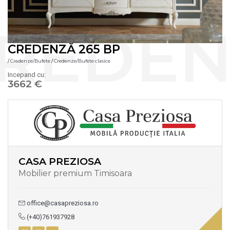
CREDENZĂ 265 BP
/
Credenze/Bufete
/
Credenze/Bufete clasice
Incepand cu:
3662 €
CASA PREZIOSA
Mobilier premium Timisoara
office@casapreziosa.ro
(+40)761937928