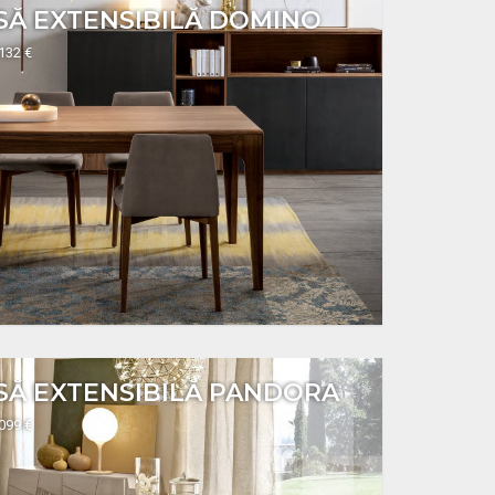
SĂ EXTENSIBILĂ DOMINO
3132 €
SĂ EXTENSIBILĂ PANDORA
4099 €