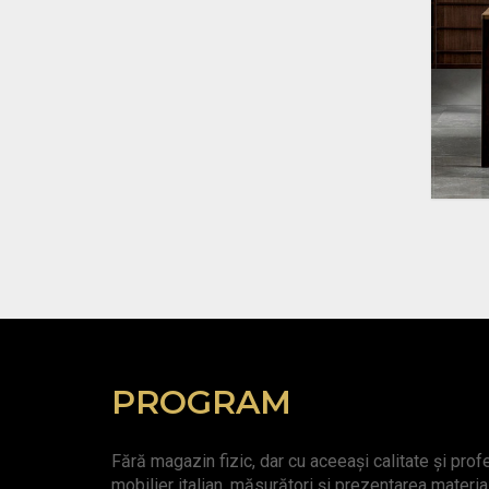
PROGRAM
Fără magazin fizic, dar cu aceeași calitate și pro
mobilier italian, măsurători și prezentarea materia