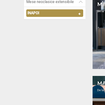
Mese neoclasice extensibile
MA
De la:
INAPOI
MA
De la: