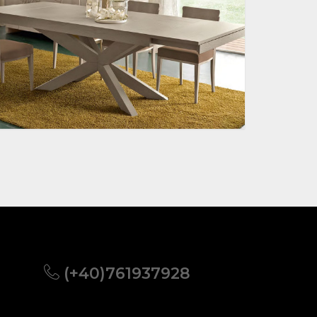
(+40)761937928