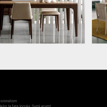
fesionalism
lelor la fața locului. Sună acum!