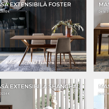
SĂ EXTENSIBILĂ FOSTER
MA
 2610 €
De la: 
SĂ EXTENSIBILĂ SHANGHAI
MA
 3234 €
De la: 