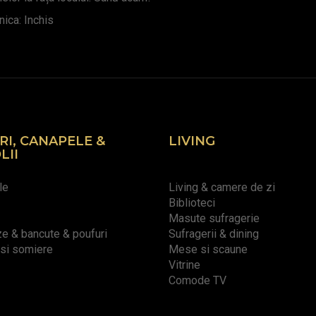
ica: Inchis
RI, CANAPELE &
LIVING
LII
le
Living & camere de zi
Biblioteci
Masute sufragerie
 & bancute & poufuri
Sufragerii & dining
 si somiere
Mese si scaune
Vitrine
Comode TV