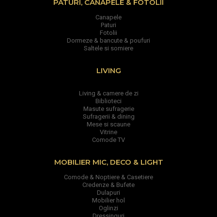
PATURI, CANAPELE & FOTOLII
Canapele
Paturi
Fotolii
Dormeze & bancute & poufuri
Saltele si somiere
LIVING
Living & camere de zi
Biblioteci
Masute sufragerie
Sufragerii & dining
Mese si scaune
Vitrine
Comode TV
MOBILIER MIC, DECO & LIGHT
Comode & Noptiere & Casetiere
Credenze & Bufete
Dulapuri
Mobilier hol
Oglinzi
Dressinguri