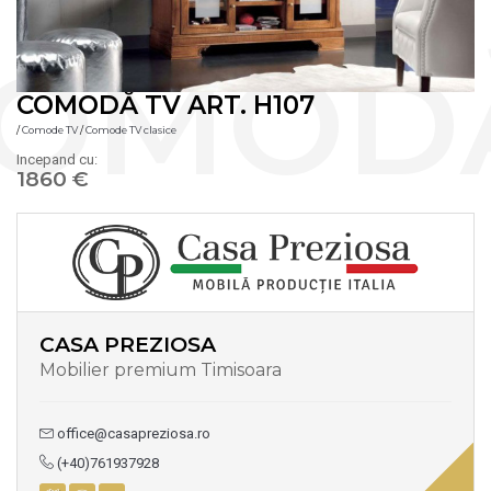
COMODĂ TV ART. H107
/
Comode TV
/
Comode TV clasice
Incepand cu:
1860 €
CASA PREZIOSA
Mobilier premium Timisoara
office@casapreziosa.ro
(+40)761937928